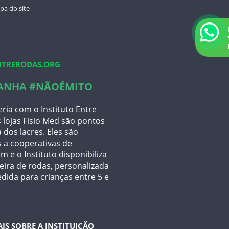
11 4367-1660
a do site
TIPÓIAS
TORNOZELO
11 96483-6234
ESTABILIZADOR PARCIAL SOFT CAST
ANDADOR ARTICULADO JAGUARIBE
CADEIRA PARA HIGIENIZAÇÃO
TRERODAS.ORG
ULTRALUX - 100 KGS
ANHA #NÃOÉMITO
ria com o Instituto Entre
 lojas Fisio Med são pontos
 dos lacres. Eles são
 a cooperativas de
m e o Instituto disponibiliza
ira de rodas, personalizada
dida para crianças entre 5 e
AIS SOBRE A INSTITUIÇÃO