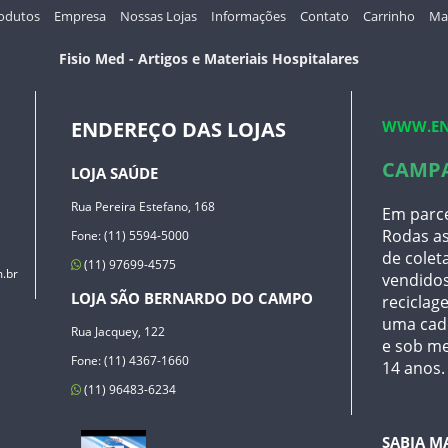
odutos
Empresa
Nossas Lojas
Informações
Contato
Carrinho
Map
Fisio Med - Artigos e Materiais Hospitalares
WWW.EN
ENDEREÇO DAS LOJAS
CAMP
LOJA SAÚDE
Rua Pereira Estefano, 168
Em parce
Rodas as
Fone: (11) 5594-5000
de coleta
(11) 97699-4575
.br
vendidos
LOJA SÃO BERNARDO DO CAMPO
reciclage
uma cade
Rua Jacquey, 122
e sob me
Fone: (11) 4367-1660
14 anos.
(11) 96483-6234
SABIA M