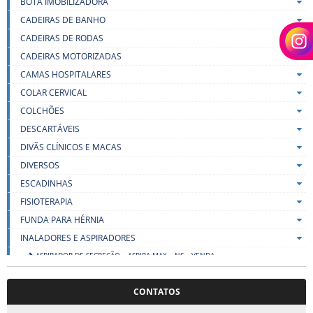
BOTA IMOBILIZADORA
CADEIRAS DE BANHO
CADEIRAS DE RODAS
CADEIRAS MOTORIZADAS
CAMAS HOSPITALARES
COLAR CERVICAL
COLCHÕES
DESCARTÁVEIS
DIVÃS CLÍNICOS E MACAS
DIVERSOS
ESCADINHAS
FISIOTERAPIA
FUNDA PARA HÉRNIA
INALADORES E ASPIRADORES
ASPIRADOR DE SECREÇÃO – ASPIRA MAX – NS – VENDA
COPINHOS DESCARTÁVEIS – VENDA
INALADOR COMPRESSOR NE-C803 OMRON
CONTATOS
INALADOR E NEBULIZADOR DE REDE VIBRATÓRIA NEBMESH2 G-TECH