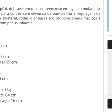
póxi, dobrável em x, assento/encosto em nylon almofadado,
o para os pés com elevação de panturrilha e regulagem de
sor bilateral, rodas dianteiras aro 06″ com pneus maciços e
com pneus infláveis.
0 cm
47 cm
ra: 69 cm
m
4 cm
 70 kg
ço: 64 cm
Braço: 16 cm