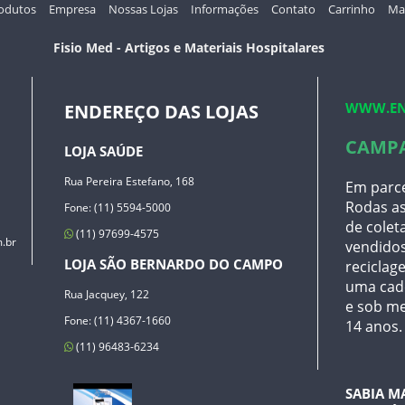
odutos
Empresa
Nossas Lojas
Informações
Contato
Carrinho
Map
Fisio Med - Artigos e Materiais Hospitalares
WWW.EN
ENDEREÇO DAS LOJAS
CAMP
LOJA SAÚDE
Rua Pereira Estefano, 168
Em parce
Rodas as
Fone: (11) 5594-5000
de coleta
(11) 97699-4575
.br
vendidos
LOJA SÃO BERNARDO DO CAMPO
reciclage
uma cade
Rua Jacquey, 122
e sob me
Fone: (11) 4367-1660
14 anos.
(11) 96483-6234
SABIA M