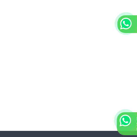
11 4367-1660
FISIOTERAPIA
FUNDA PARA HÉRNIA
INALADORES E ASPIRADORES
11 96483-6234
JOELHO
LENÇOIS
LIFT
MALHAS DE COMPRESSÃO
MEIAS DE COMPRESSÃO
MESA PARA REFEIÇÃO
MULETAS E BENGALAS
ORTOPEDICOS
OXÍMETRO
PÉS
SUPORTE PARA SORO
TALAS
TERMÔMETROS
TIPÓIAS