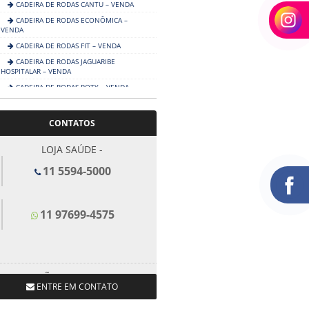
CADEIRA DE RODAS CANTU – VENDA
CADEIRA DE RODAS ECONÔMICA –
VENDA
CADEIRA DE RODAS FIT – VENDA
CADEIRA DE RODAS JAGUARIBE
HOSPITALAR – VENDA
CADEIRA DE RODAS POTY – VENDA
CADEIRA DE RODAS RECREIO INFANTIL
– VENDA
CONTATOS
CADEIRA DE RODAS REPAN INFANTIL
COM ELEVAÇÃO – VENDA
LOJA SAÚDE -
CADEIRA DE RODAS TRANSIT
11 5594-5000
CADEIRAS MOTORIZADAS
CAMAS HOSPITALARES
COLAR CERVICAL
11 97699-4575
COLCHÕES
DESCARTÁVEIS
DIVÃS CLÍNICOS E MACAS
LOJA SÃO BERNARDO DO
DIVERSOS
ENTRE EM CONTATO
CAMPO -
ESCADINHAS