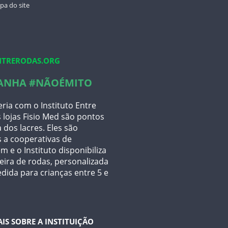
TORNOZELO
a do site
ANDADOR ARTICULADO JAGUARIBE
CADEIRA PARA HIGIENIZAÇÃO
ULTRALUX - 100 KGS
TRERODAS.ORG
ANHA #NÃOÉMITO
ria com o Instituto Entre
 lojas Fisio Med são pontos
 dos lacres. Eles são
 a cooperativas de
m e o Instituto disponibiliza
ira de rodas, personalizada
dida para crianças entre 5 e
AIS SOBRE A INSTITUIÇÃO