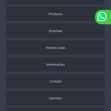
DIVERSOS
ESCADINHAS
FISIOTERAPIA
Produtos
FUNDA PARA HÉRNIA
INALADORES E ASPIRADORES
Empresa
JOELHO
LENÇOIS
LIFT
Nossas Lojas
MALHAS DE COMPRESSÃO
MEIAS DE COMPRESSÃO
Informações
MESA PARA REFEIÇÃO
MULETAS E BENGALAS
ORTOPEDICOS
Contato
OXÍMETRO
PÉS
SUPORTE PARA SORO
Carrinho
TALAS
TERMÔMETROS