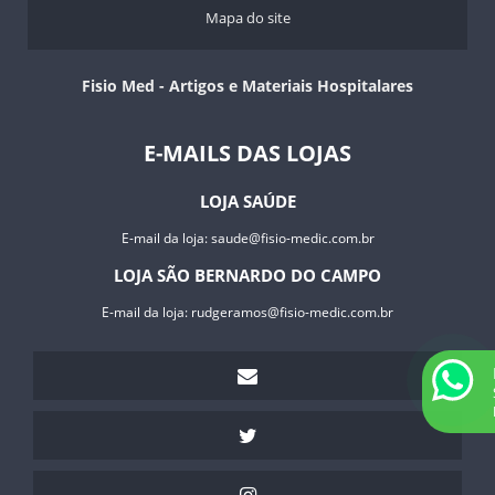
Mapa do site
TIPÓIAS
TORNOZELO
ANDADOR ARTICULADO JAGUARIBE
Fisio Med - Artigos e Materiais Hospitalares
CADEIRA PARA HIGIENIZAÇÃO ULTRALUX - 100 KGS
E-MAILS DAS LOJAS
LOJA SAÚDE
E-mail da loja:
saude@fisio-medic.com.br
LOJA SÃO BERNARDO DO CAMPO
E-mail da loja:
rudgeramos@fisio-medic.com.br