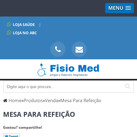
MENU
LOJA SAÚDE
|
LOJA NO ABC
Home
»
Produtos
»
Venda
»
Mesa Para Refeição
MESA PARA REFEIÇÃO
Gostou? compartilhe!