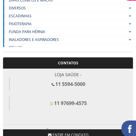
DIVÃS CLÍNICOS E MACAS
DIVERSOS
ESCADINHAS
FISIOTERAPIA
FUNDA PARA HÉRNIA
INALADORES E ASPIRADORES
JOELHO
LENÇOIS
CONTATOS
LIFT
MALHAS DE COMPRESSÃO
LOJA SAÚDE -
MEIAS DE COMPRESSÃO
11 5594-5000
MESA PARA REFEIÇÃO
MULETAS E BENGALAS
11 97699-4575
ORTOPEDICOS
OXÍMETRO
PÉS
SUPORTE PARA SORO
LOJA SÃO BERNARDO DO CAMPO -
TALAS
ENTRE EM CONTATO