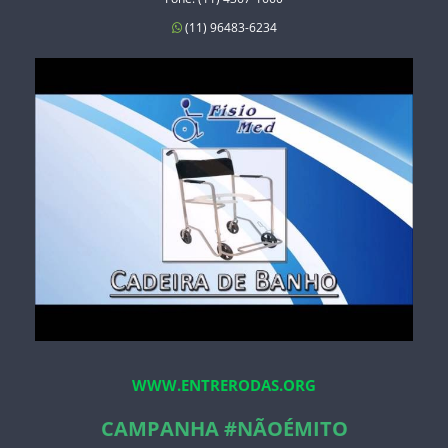
(11) 96483-6234
WWW.ENTRERODAS.ORG
CAMPANHA #NÃOÉMITO