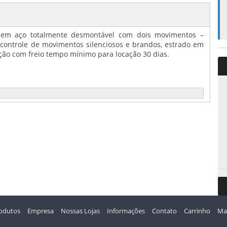
ra em aço totalmente desmontável com dois movimentos –
 controle de movimentos silenciosos e brandos, estrado em
ão com freio tempo mínimo para locação 30 dias.
odutos
Empresa
Nossas Lojas
Informações
Contato
Carrinho
Map