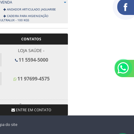
VENDA
ANDADOR ARTICULADO JAGUARIBE
CADEIRA PARA HIGIENIZAÇÃO
ULTRALUX - 100 KGS
CONTATOS
LOJA SAÚDE -
11 5594-5000
11 97699-4575
LOJA SÃO BERNARDO DO
ENTRE EM CONTATO
CAMPO -
11 4367-1660
a do site