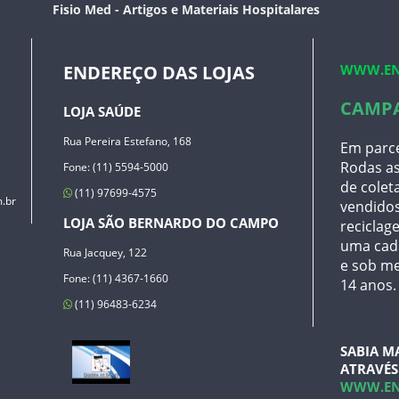
Fisio Med - Artigos e Materiais Hospitalares
WWW.EN
ENDEREÇO DAS LOJAS
CAMP
LOJA SAÚDE
Rua Pereira Estefano, 168
Em parce
Rodas as
Fone: (11) 5594-5000
de coleta
(11) 97699-4575
.br
vendidos
LOJA SÃO BERNARDO DO CAMPO
reciclage
uma cade
Rua Jacquey, 122
e sob me
Fone: (11) 4367-1660
14 anos.
(11) 96483-6234
SABIA M
ATRAVÉS 
WWW.EN