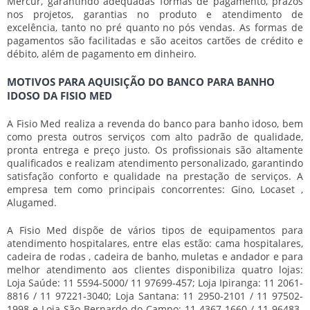
Mercur, garantindo adequadas formas de pagamento, prazos
nos projetos, garantias no produto e atendimento de
excelência, tanto no pré quanto no pós vendas. As formas de
pagamentos são facilitadas e são aceitos cartões de crédito e
débito, além de pagamento em dinheiro.
MOTIVOS PARA AQUISIÇÃO DO BANCO PARA BANHO
IDOSO DA FISIO MED
A Fisio Med realiza a revenda do
banco para banho idoso
, bem
como presta outros serviços com alto padrão de qualidade,
pronta entrega e preço justo. Os profissionais são altamente
qualificados e realizam atendimento personalizado, garantindo
satisfação conforto e qualidade na prestação de serviços. A
empresa tem como principais concorrentes: Gino, Locaset ,
Alugamed.
A Fisio Med dispõe de vários tipos de equipamentos para
atendimento hospitalares, entre elas estão: cama hospitalares,
cadeira de rodas , cadeira de banho, muletas e andador e para
melhor atendimento aos clientes disponibiliza quatro lojas:
Loja Saúde: 11 5594-5000/ 11 97699-457; Loja Ipiranga: 11 2061-
8816 / 11 97221-3040; Loja Santana: 11 2950-2101 / 11 97502-
1998 e Loja São Bernardo do Campo: 11 4367-1660 / 11 96483-