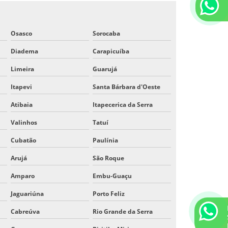
Osasco
Sorocaba
Diadema
Carapicuíba
Limeira
Guarujá
Itapevi
Santa Bárbara d'Oeste
Atibaia
Itapecerica da Serra
Valinhos
Tatuí
Cubatão
Paulínia
Arujá
São Roque
Amparo
Embu-Guaçu
Jaguariúna
Porto Feliz
Cabreúva
Rio Grande da Serra