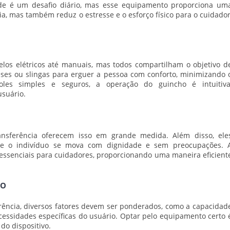
ade é um desafio diário, mas esse equipamento proporciona um
cia, mas também reduz o estresse e o esforço físico para o cuidador
los elétricos até manuais, mas todos compartilham o objetivo d
neses ou slingas para erguer a pessoa com conforto, minimizando 
les simples e seguros, a operação do guincho é intuitiva
usuário.
ansferência oferecem isso em grande medida. Além disso, ele
ue o indivíduo se mova com dignidade e sem preocupações. 
 essenciais para cuidadores, proporcionando uma maneira eficient
HO
ência, diversos fatores devem ser ponderados, como a capacidad
cessidades específicas do usuário. Optar pelo equipamento certo 
do dispositivo.