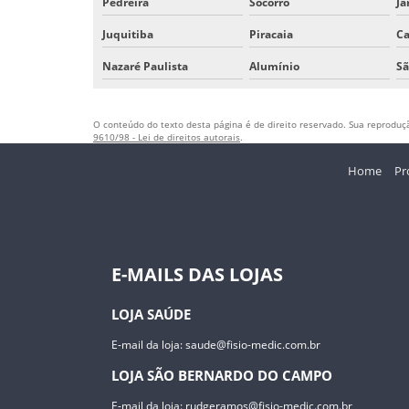
Pedreira
Socorro
Ja
Juquitiba
Piracaia
Ca
Nazaré Paulista
Alumínio
Sã
O conteúdo do texto desta página é de direito reservado. Sua reprodução
9610/98 - Lei de direitos autorais
.
Home
Pr
E-MAILS DAS LOJAS
LOJA SAÚDE
E-mail da loja:
saude@fisio-medic.com.br
LOJA SÃO BERNARDO DO CAMPO
E-mail da loja:
rudgeramos@fisio-medic.com.br