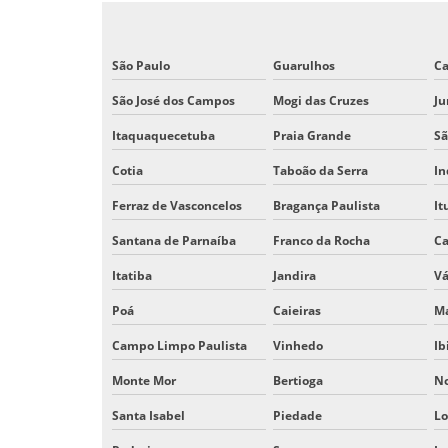
São Paulo
Guarulhos
C
São José dos Campos
Mogi das Cruzes
Ju
Itaquaquecetuba
Praia Grande
Sã
Cotia
Taboão da Serra
In
Ferraz de Vasconcelos
Bragança Paulista
It
Santana de Parnaíba
Franco da Rocha
Ca
Itatiba
Jandira
Vá
Poá
Caieiras
Ma
Campo Limpo Paulista
Vinhedo
Ib
Monte Mor
Bertioga
N
Santa Isabel
Piedade
Lo