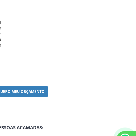
s
m
e
a
m
UERO MEU ORÇAMENTO
PESSOAS ACAMADAS: