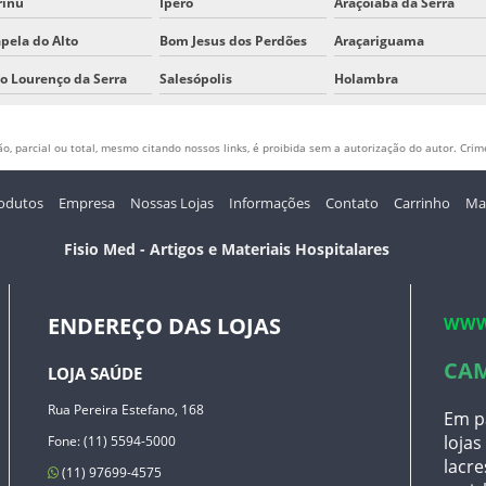
rinu
Iperó
Araçoiaba da Serra
pela do Alto
Bom Jesus dos Perdões
Araçariguama
o Lourenço da Serra
Salesópolis
Holambra
, parcial ou total, mesmo citando nossos links, é proibida sem a autorização do autor. Crime
odutos
Empresa
Nossas Lojas
Informações
Contato
Carrinho
Map
Fisio Med - Artigos e Materiais Hospitalares
ENDEREÇO DAS LOJAS
WWW
CA
LOJA SAÚDE
Rua Pereira Estefano, 168
Em pa
lojas
Fone: (11) 5594-5000
lacre
(11) 97699-4575