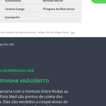
Guararema
Biritiba Mirim
Cesário Lange
Pirapora do Bom Jesus
Joanópolis
 de violação de direito autoral – artigo 184 do Código Penal –
Lei
a do site
.ENTRERODAS.ORG
MPANHA #NÃOÉMITO
rceria com o Instituto Entre Rodas as
 Fisio Med são pontos de coleta dos
s. Eles são vendidos a cooperativas de