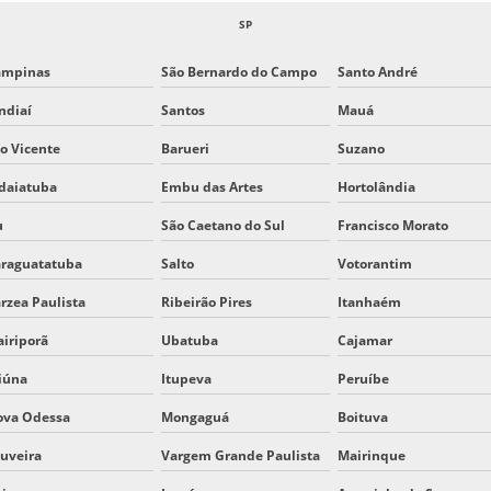
SP
ampinas
São Bernardo do Campo
Santo André
ndiaí
Santos
Mauá
o Vicente
Barueri
Suzano
daiatuba
Embu das Artes
Hortolândia
u
São Caetano do Sul
Francisco Morato
raguatatuba
Salto
Votorantim
rzea Paulista
Ribeirão Pires
Itanhaém
iriporã
Ubatuba
Cajamar
iúna
Itupeva
Peruíbe
ova Odessa
Mongaguá
Boituva
uveira
Vargem Grande Paulista
Mairinque