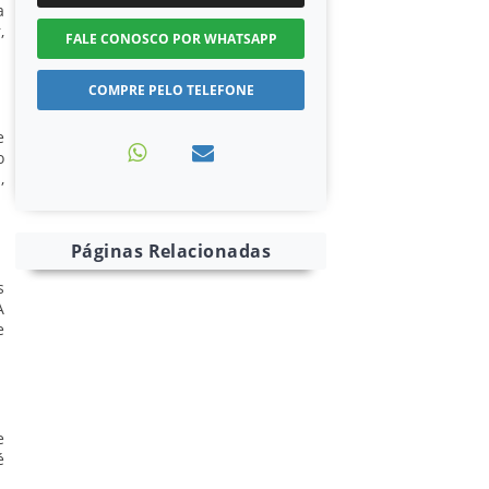
a
,
FALE CONOSCO POR WHATSAPP
COMPRE PELO TELEFONE
e
o
,
Páginas Relacionadas
s
A
e
e
é