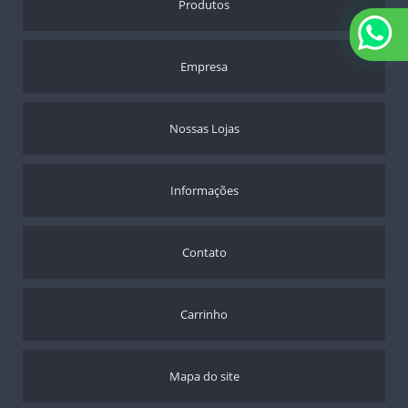
Produtos
COTOVELEIRA AJUSTÁVEL – HIDROLIGHT – VENDA
COXAL AJUSTÁVEL – HIDROLIGHT – VENDA
IMOBILIZADOR EM OITO PARA CLAVÍCULA – VENDA
Empresa
JOELHEIRA SUB PATELAR – HIDROLIGHT – VENDA
MUNHEQUEIRA AJUSTÁVEL – HIDROLIGHT – VENDA
OXÍMETRO
Nossas Lojas
PÉS
SUPORTE PARA SORO
TALAS
Informações
TERMÔMETROS
TIPÓIAS
Contato
TORNOZELO
ANDADOR ARTICULADO JAGUARIBE
CADEIRA PARA HIGIENIZAÇÃO ULTRALUX - 100 KGS
Carrinho
Mapa do site