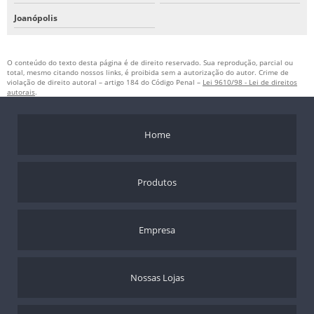
Joanópolis
O conteúdo do texto desta página é de direito reservado. Sua reprodução, parcial ou
total, mesmo citando nossos links, é proibida sem a autorização do autor. Crime de
violação de direito autoral – artigo 184 do Código Penal –
Lei 9610/98 - Lei de direitos
autorais
.
Home
Produtos
Empresa
Nossas Lojas