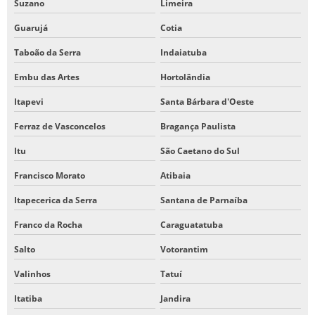
Suzano
Limeira
Guarujá
Cotia
Taboão da Serra
Indaiatuba
Embu das Artes
Hortolândia
Itapevi
Santa Bárbara d'Oeste
Ferraz de Vasconcelos
Bragança Paulista
Itu
São Caetano do Sul
Francisco Morato
Atibaia
Itapecerica da Serra
Santana de Parnaíba
Franco da Rocha
Caraguatatuba
Salto
Votorantim
Valinhos
Tatuí
Itatiba
Jandira