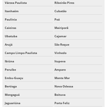
Várzea Paulista
Ribeirão Pires
Itanhaém
Cubatão
Paulínia
Poá
Caieiras
Mairiporã
Ubatuba
Cajamar
Arujá
São Roque
Campo Limpo Paulista
Vinhedo
Ibiúna
Itupeva
Peruíbe
Amparo
Embu-Guaçu
Monte Mor
Bertioga
Nova Odessa
Mongaguá
Boituva
Jaguariúna
Porto Feliz