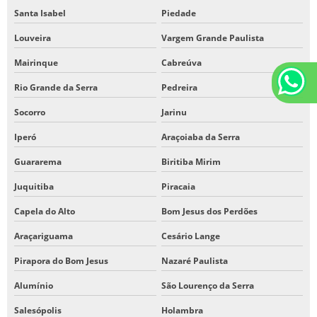
Santa Isabel
Piedade
Louveira
Vargem Grande Paulista
Mairinque
Cabreúva
Rio Grande da Serra
Pedreira
Socorro
Jarinu
Iperó
Araçoiaba da Serra
Guararema
Biritiba Mirim
Juquitiba
Piracaia
Capela do Alto
Bom Jesus dos Perdões
Araçariguama
Cesário Lange
Pirapora do Bom Jesus
Nazaré Paulista
Alumínio
São Lourenço da Serra
Salesópolis
Holambra