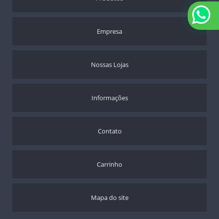
TALAS
TERMÔMETROS
Empresa
TIPÓIAS
TORNOZELO
ANDADOR ARTICULADO JAGUARIBE
Nossas Lojas
CADEIRA PARA HIGIENIZAÇÃO ULTRALUX - 100 KGS
Informações
Contato
Carrinho
Mapa do site