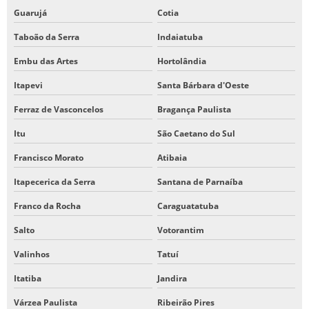
Guarujá
Cotia
Taboão da Serra
Indaiatuba
Embu das Artes
Hortolândia
Itapevi
Santa Bárbara d'Oeste
Ferraz de Vasconcelos
Bragança Paulista
Itu
São Caetano do Sul
Francisco Morato
Atibaia
Itapecerica da Serra
Santana de Parnaíba
Franco da Rocha
Caraguatatuba
Salto
Votorantim
Valinhos
Tatuí
Itatiba
Jandira
Várzea Paulista
Ribeirão Pires