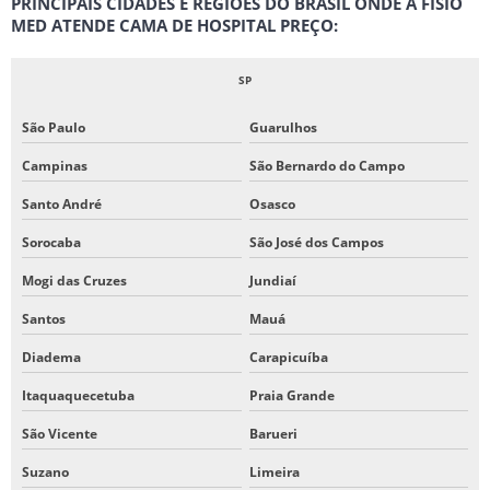
PRINCIPAIS CIDADES E REGIÕES DO BRASIL ONDE A FISIO
MED ATENDE CAMA DE HOSPITAL PREÇO:
SP
São Paulo
Guarulhos
Campinas
São Bernardo do Campo
Santo André
Osasco
Sorocaba
São José dos Campos
Mogi das Cruzes
Jundiaí
Santos
Mauá
Diadema
Carapicuíba
Itaquaquecetuba
Praia Grande
São Vicente
Barueri
Suzano
Limeira