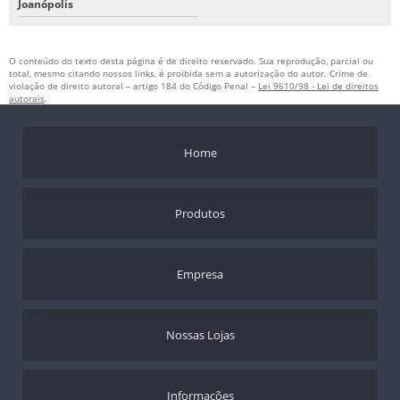
Joanópolis
O conteúdo do texto desta página é de direito reservado. Sua reprodução, parcial ou
total, mesmo citando nossos links, é proibida sem a autorização do autor. Crime de
violação de direito autoral – artigo 184 do Código Penal –
Lei 9610/98 - Lei de direitos
autorais
.
Home
Produtos
Empresa
Nossas Lojas
Informações