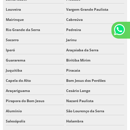
Louveira
Vargem Grande Paulista
Mairinque
Cabreúva
Rio Grande da Serra
Pedreira
Socorro
Jarinu
Iperó
Araçoiaba da Serra
Guararema
Biritiba Mirim
Juquitiba
Piracaia
Capela do Alto
Bom Jesus dos Perdões
Araçariguama
Cesário Lange
Pirapora do Bom Jesus
Nazaré Paulista
Alumínio
São Lourenço da Serra
Salesópolis
Holambra