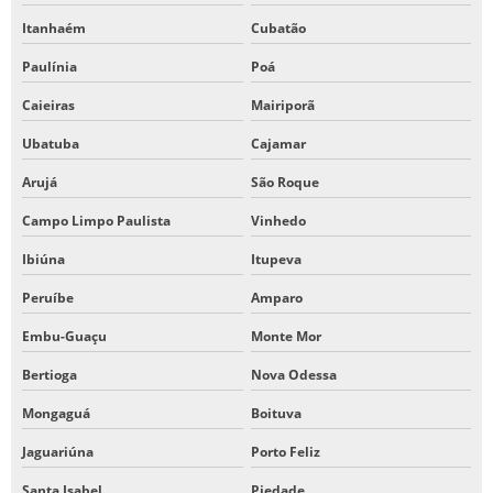
Itanhaém
Cubatão
Paulínia
Poá
Caieiras
Mairiporã
Ubatuba
Cajamar
Arujá
São Roque
Campo Limpo Paulista
Vinhedo
Ibiúna
Itupeva
Peruíbe
Amparo
Embu-Guaçu
Monte Mor
Bertioga
Nova Odessa
Mongaguá
Boituva
Jaguariúna
Porto Feliz
Santa Isabel
Piedade