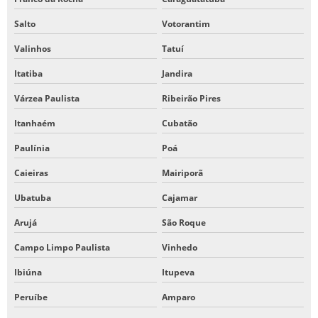
Salto
Votorantim
Valinhos
Tatuí
Itatiba
Jandira
Várzea Paulista
Ribeirão Pires
Itanhaém
Cubatão
Paulínia
Poá
Caieiras
Mairiporã
Ubatuba
Cajamar
Arujá
São Roque
Campo Limpo Paulista
Vinhedo
Ibiúna
Itupeva
Peruíbe
Amparo