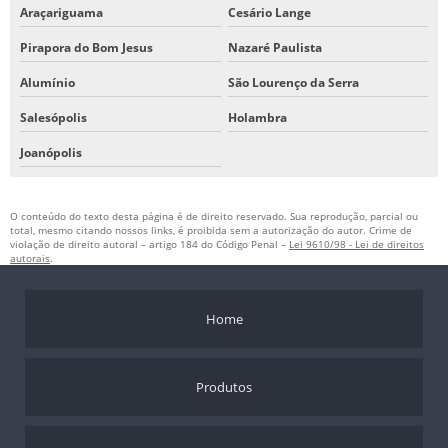
Araçariguama
Cesário Lange
Pirapora do Bom Jesus
Nazaré Paulista
Alumínio
São Lourenço da Serra
Salesópolis
Holambra
Joanópolis
O conteúdo do texto desta página é de direito reservado. Sua reprodução, parcial ou
total, mesmo citando nossos links, é proibida sem a autorização do autor. Crime de
violação de direito autoral – artigo 184 do Código Penal –
Lei 9610/98 - Lei de direitos
autorais
.
Home
Produtos