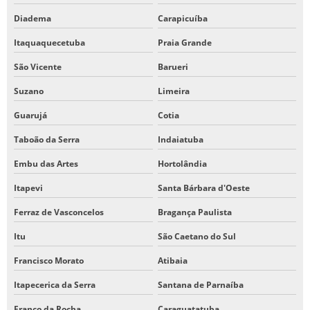
Diadema
Carapicuíba
Itaquaquecetuba
Praia Grande
São Vicente
Barueri
Suzano
Limeira
Guarujá
Cotia
Taboão da Serra
Indaiatuba
Embu das Artes
Hortolândia
Itapevi
Santa Bárbara d'Oeste
Ferraz de Vasconcelos
Bragança Paulista
Itu
São Caetano do Sul
Francisco Morato
Atibaia
Itapecerica da Serra
Santana de Parnaíba
Franco da Rocha
Caraguatatuba