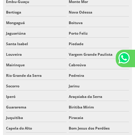
Embu-Guaçu
Monte Mor
Bertioga
Nova Odessa
Mongaguá
Boituva
Jaguariúna
Porto Feliz
Santa Isabel
Piedade
Louveira
Vargem Grande Paulista
Mairinque
Cabreúva
Rio Grande da Serra
Pedreira
Socorro
Jarinu
Iperó
Araçoiaba da Serra
Guararema
Biritiba Mirim
Juquitiba
Piracaia
Capela do Alto
Bom Jesus dos Perdões