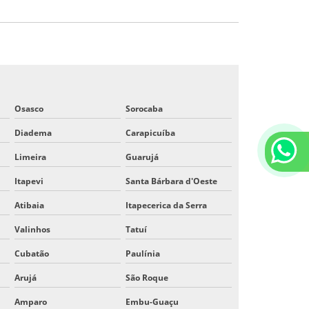
Osasco
Sorocaba
Diadema
Carapicuíba
Limeira
Guarujá
Itapevi
Santa Bárbara d'Oeste
Atibaia
Itapecerica da Serra
Valinhos
Tatuí
Cubatão
Paulínia
Arujá
São Roque
Amparo
Embu-Guaçu