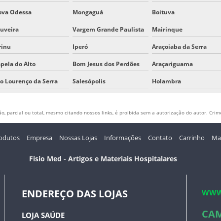
ova Odessa
Mongaguá
Boituva
uveira
Vargem Grande Paulista
Mairinque
rinu
Iperó
Araçoiaba da Serra
pela do Alto
Bom Jesus dos Perdões
Araçariguama
o Lourenço da Serra
Salesópolis
Holambra
, parcial ou total, mesmo citando nossos links, é proibida sem a autorização do autor. Crime
odutos
Empresa
Nossas Lojas
Informações
Contato
Carrinho
Map
Fisio Med - Artigos e Materiais Hospitalares
ENDEREÇO DAS LOJAS
WWW
CA
LOJA SAÚDE