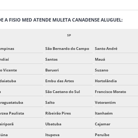
NDE A FISIO MED ATENDE MULETA CANADENSE ALUGUEL:
SP
ampinas
São Bernardo do Campo
Santo André
ndiaí
Santos
Mauá
o Vicente
Barueri
Suzano
daiatuba
Embu das Artes
Hortolândia
u
São Caetano do Sul
Francisco Morato
raguatatuba
Salto
Votorantim
rzea Paulista
Ribeirão Pires
Itanhaém
iriporã
Ubatuba
Cajamar
iúna
Itupeva
Peruíbe