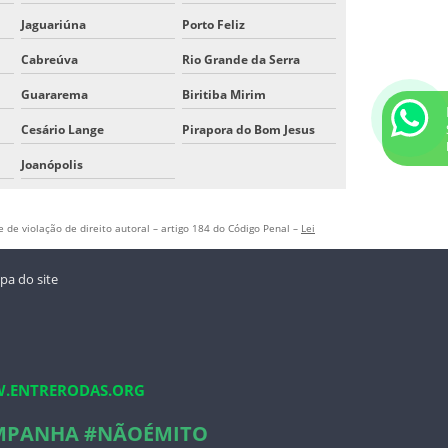
Jaguariúna
Porto Feliz
Cabreúva
Rio Grande da Serra
Guararema
Biritiba Mirim
Cesário Lange
Pirapora do Bom Jesus
Joanópolis
 de violação de direito autoral – artigo 184 do Código Penal –
Lei
a do site
.ENTRERODAS.ORG
MPANHA #NÃOÉMITO