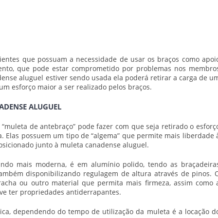
cientes que possuam a necessidade de usar os braços como apoi
ento, que pode estar comprometido por problemas nos membro
dense aluguel
estiver sendo usada ela poderá retirar a carga de u
 esforço maior a ser realizado pelos braços.
NADENSE ALUGUEL
uleta de antebraço” pode fazer com que seja retirado o esforç
. Elas possuem um tipo de “algema” que permite mais liberdade 
osicionado junto à
muleta canadense aluguel
.
ando mais moderna, é em alumínio polido, tendo as braçadeira
também disponibilizando regulagem de altura através de pinos. 
racha ou outro material que permita mais firmeza, assim como 
ve ter propriedades antiderrapantes.
ica, dependendo do tempo de utilização da muleta é a locação d