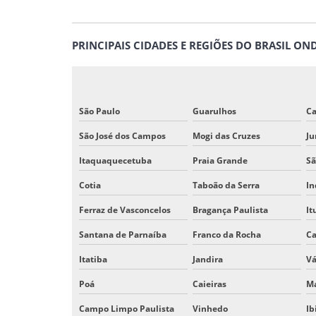
PRINCIPAIS CIDADES E REGIÕES DO BRASIL O
São Paulo
Guarulhos
C
São José dos Campos
Mogi das Cruzes
Ju
Itaquaquecetuba
Praia Grande
Sã
Cotia
Taboão da Serra
In
Ferraz de Vasconcelos
Bragança Paulista
It
Santana de Parnaíba
Franco da Rocha
Ca
Itatiba
Jandira
Vá
Poá
Caieiras
Ma
Campo Limpo Paulista
Vinhedo
Ib