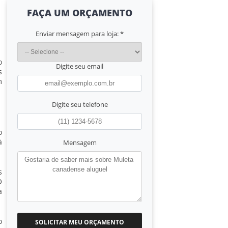
FAÇA UM ORÇAMENTO
Enviar mensagem para loja:
*
o
Digite seu email
s
m
Digite seu telefone
o
à
Mensagem
s
O
a
o
SOLICITAR MEU ORÇAMENTO