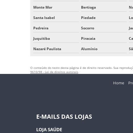
Monte Mor
Bertioga
N
Santa Isabel
Piedade
Lo
Pedreira
Socorro
Ja
Juquitiba
Piracaia
Ca
Nazaré Paulista
Alumínio
Sã
O conteúdo do texto desta página é de direito reservado. Sua reprodução
9610/98 - Lei de direitos autorais
.
Home
Pr
E-MAILS DAS LOJAS
LOJA SAÚDE