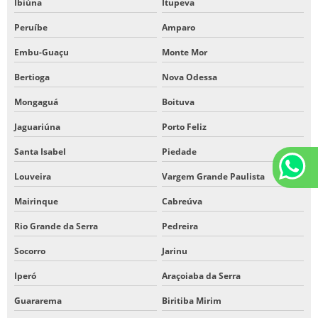
Ibiúna
Itupeva
Peruíbe
Amparo
Embu-Guaçu
Monte Mor
Bertioga
Nova Odessa
Mongaguá
Boituva
Jaguariúna
Porto Feliz
Santa Isabel
Piedade
Louveira
Vargem Grande Paulista
Mairinque
Cabreúva
Rio Grande da Serra
Pedreira
Socorro
Jarinu
Iperó
Araçoiaba da Serra
Guararema
Biritiba Mirim