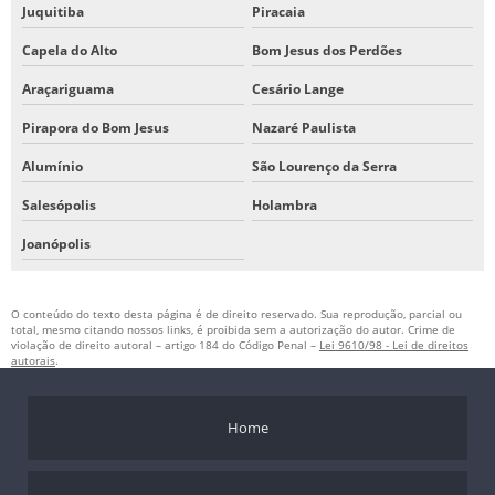
Juquitiba
Piracaia
Capela do Alto
Bom Jesus dos Perdões
Araçariguama
Cesário Lange
Pirapora do Bom Jesus
Nazaré Paulista
Alumínio
São Lourenço da Serra
Salesópolis
Holambra
Joanópolis
O conteúdo do texto desta página é de direito reservado. Sua reprodução, parcial ou
total, mesmo citando nossos links, é proibida sem a autorização do autor. Crime de
violação de direito autoral – artigo 184 do Código Penal –
Lei 9610/98 - Lei de direitos
autorais
.
Home