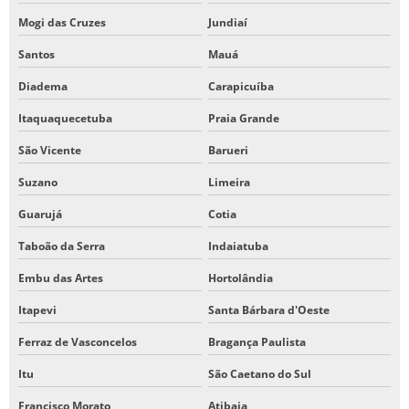
Mogi das Cruzes
Jundiaí
Santos
Mauá
Diadema
Carapicuíba
Itaquaquecetuba
Praia Grande
São Vicente
Barueri
Suzano
Limeira
Guarujá
Cotia
Taboão da Serra
Indaiatuba
Embu das Artes
Hortolândia
Itapevi
Santa Bárbara d'Oeste
Ferraz de Vasconcelos
Bragança Paulista
Itu
São Caetano do Sul
Francisco Morato
Atibaia