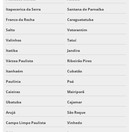
Itapecerica da Serra
Santana de Parnaíba
Franco da Rocha
Caraguatatuba
Salto
Votorantim
Valinhos
Tatuí
Itatiba
Jandira
Várzea Paulista
Ribeirão Pires
Itanhaém
Cubatão
Paulínia
Poá
Caieiras
Mairiporã
Ubatuba
Cajamar
Arujá
São Roque
Campo Limpo Paulista
Vinhedo