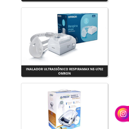
INALADOR ULTRASSÔNICO RESPIRAMAX NE-U702
OMRON