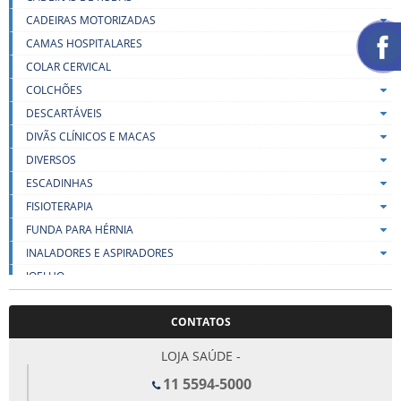
CADEIRAS MOTORIZADAS
CAMAS HOSPITALARES
COLAR CERVICAL
COLCHÕES
DESCARTÁVEIS
DIVÃS CLÍNICOS E MACAS
DIVERSOS
ESCADINHAS
FISIOTERAPIA
FUNDA PARA HÉRNIA
INALADORES E ASPIRADORES
JOELHO
LENÇOIS
CONTATOS
LIFT
MALHAS DE COMPRESSÃO
LOJA SAÚDE -
MEIAS DE COMPRESSÃO
11 5594-5000
MESA PARA REFEIÇÃO