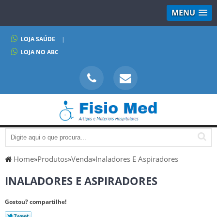
MENU
LOJA SAÚDE
|
LOJA NO ABC
Home
»
Produtos
»
Venda
»
Inaladores E Aspiradores
INALADORES E ASPIRADORES
Gostou? compartilhe!