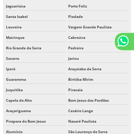
Jaguariúna
Porto Feliz
Santa Isabel
Piedade
Louveira
Vargem Grande Paulista
Mairinque
Cabreúva
Rio Grande da Serra
Pedreira
Socorro
Jarinu
Iperó
Araçoiaba da Serra
Guararema
Biritiba Mirim
Juquitiba
Piracaia
Capela do Alto
Bom Jesus dos Perdões
Araçariguama
Cesário Lange
Pirapora do Bom Jesus
Nazaré Paulista
Alumínio
São Lourenço da Serra