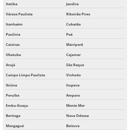
Itatiba
Jandira
Várzea Paulista
Ribeirão Pires
Itanhaém
Cubatão
Paulínia
Poá
Caieiras
Mairiporã
Ubatuba
Cajamar
Arujá
São Roque
Campo Limpo Paulista
Vinhedo
Ibiúna
Itupeva
Peruíbe
Amparo
Embu-Guaçu
Monte Mor
Bertioga
Nova Odessa
Mongaguá
Boituva