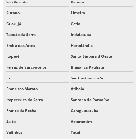
São Vicente
Barueri
Suzano
Limeira
Guarujá
Cotia
Taboão da Serra
Indaiatuba
Embu das Artes
Hortolândia
Itapevi
Santa Bárbara d'Oeste
Ferraz de Vasconcelos
Bragança Paulista
Itu
São Caetano do Sul
Francisco Morato
Atibaia
Itapecerica da Serra
Santana de Parnaíba
Franco da Rocha
Caraguatatuba
Salto
Votorantim
Valinhos
Tatuí