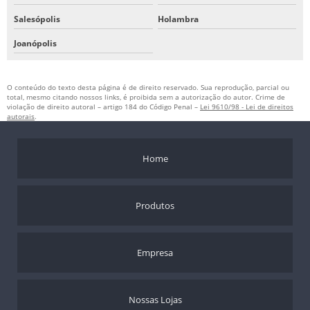
Salesópolis
Holambra
Joanópolis
O conteúdo do texto desta página é de direito reservado. Sua reprodução, parcial ou
total, mesmo citando nossos links, é proibida sem a autorização do autor. Crime de
violação de direito autoral – artigo 184 do Código Penal –
Lei 9610/98 - Lei de direitos
autorais
.
Home
Produtos
Empresa
Nossas Lojas