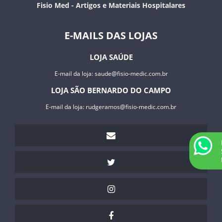
Fisio Med - Artigos e Materiais Hospitalares
SUPORTE PARA SORO
TALAS
E-MAILS DAS LOJAS
TERMÔMETROS
TIPÓIAS
LOJA SAÚDE
TORNOZELO
ANDADOR ARTICULADO JAGUARIBE
E-mail da loja:
saude@fisio-medic.com.br
CADEIRA PARA HIGIENIZAÇÃO ULTRALUX - 100 KGS
LOJA SÃO BERNARDO DO CAMPO
E-mail da loja:
rudgeramos@fisio-medic.com.br