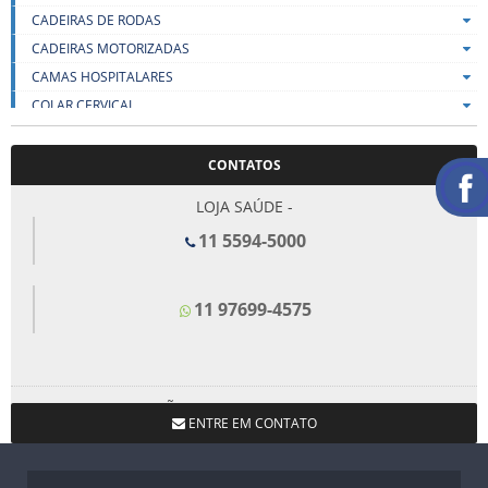
CADEIRAS DE RODAS
CADEIRAS MOTORIZADAS
CAMAS HOSPITALARES
COLAR CERVICAL
COLCHÕES
DESCARTÁVEIS
CONTATOS
DIVÃS CLÍNICOS E MACAS
LOJA SAÚDE -
DIVERSOS
11 5594-5000
ESCADINHAS
FISIOTERAPIA
FUNDA PARA HÉRNIA
11 97699-4575
INALADORES E ASPIRADORES
JOELHO
LENÇOIS
LOJA SÃO BERNARDO DO CAMPO -
LIFT
ENTRE EM CONTATO
11 4367-1660
MALHAS DE COMPRESSÃO
MEIAS DE COMPRESSÃO