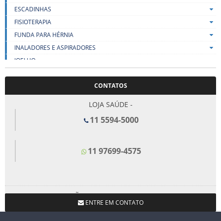
ESCADINHAS
FISIOTERAPIA
FUNDA PARA HÉRNIA
INALADORES E ASPIRADORES
JOELHO
LENÇOIS
CONTATOS
LIFT
MALHAS DE COMPRESSÃO
LOJA SAÚDE -
MEIAS DE COMPRESSÃO
11 5594-5000
MESA PARA REFEIÇÃO
MULETAS E BENGALAS
11 97699-4575
ORTOPEDICOS
OXÍMETRO
PÉS
ALMOFADA PLANTAR – TIMA – VENDA
LOJA SÃO BERNARDO DO CAMPO -
ANEL DIGITAL COM DISCO EM GEL – TIMA – VENDA
ENTRE EM CONTATO
11 4367-1660
ANEL DIGITAL PARA CALOS – TIMA – VENDA