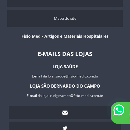
PROTETOR DE JOANETE – VENDA
PROTETOR GEL ADESIVO PARA CALÇADOS – VENDA
SANDÁLIA BARUK – VENDA
Mapa do site
SEPARADOR DE CALOS ENTRE OS DEDOS – VENDA
TUBOS EM SILICONE RECORTÁVEIS PARA ANÉIS DIGITAIS – VENDA
Fisio Med - Artigos e Materiais Hospitalares
SUPORTE PARA SORO
TALAS
E-MAILS DAS LOJAS
TERMÔMETROS
TIPÓIAS
LOJA SAÚDE
TORNOZELO
ANDADOR ARTICULADO JAGUARIBE
E-mail da loja:
saude@fisio-medic.com.br
CADEIRA PARA HIGIENIZAÇÃO ULTRALUX - 100 KGS
LOJA SÃO BERNARDO DO CAMPO
E-mail da loja:
rudgeramos@fisio-medic.com.br