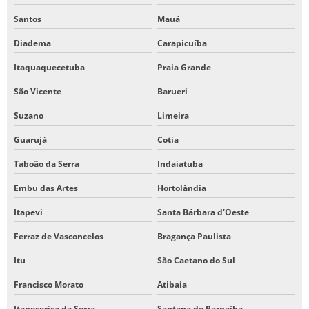
Santos
Mauá
Diadema
Carapicuíba
Itaquaquecetuba
Praia Grande
São Vicente
Barueri
Suzano
Limeira
Guarujá
Cotia
Taboão da Serra
Indaiatuba
Embu das Artes
Hortolândia
Itapevi
Santa Bárbara d'Oeste
Ferraz de Vasconcelos
Bragança Paulista
Itu
São Caetano do Sul
Francisco Morato
Atibaia
Itapecerica da Serra
Santana de Parnaíba