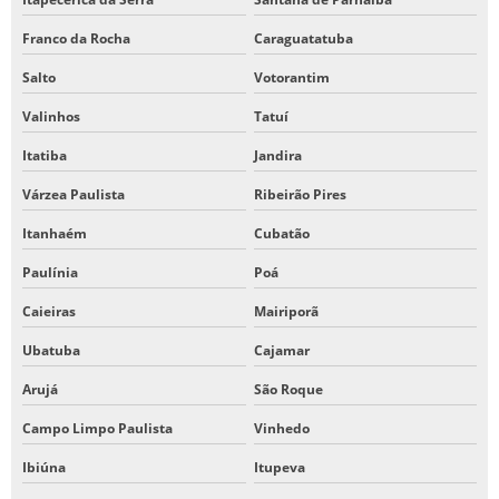
Franco da Rocha
Caraguatatuba
Salto
Votorantim
Valinhos
Tatuí
Itatiba
Jandira
Várzea Paulista
Ribeirão Pires
Itanhaém
Cubatão
Paulínia
Poá
Caieiras
Mairiporã
Ubatuba
Cajamar
Arujá
São Roque
Campo Limpo Paulista
Vinhedo
Ibiúna
Itupeva