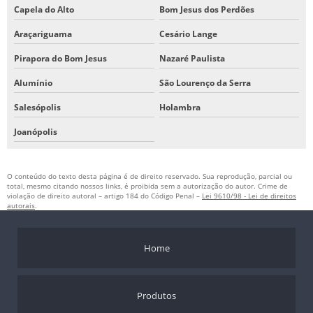
Capela do Alto
Bom Jesus dos Perdões
Araçariguama
Cesário Lange
Pirapora do Bom Jesus
Nazaré Paulista
Alumínio
São Lourenço da Serra
Salesópolis
Holambra
Joanópolis
O conteúdo do texto desta página é de direito reservado. Sua reprodução, parcial ou
total, mesmo citando nossos links, é proibida sem a autorização do autor. Crime de
violação de direito autoral – artigo 184 do Código Penal –
Lei 9610/98 - Lei de direitos
autorais
.
Home
Produtos