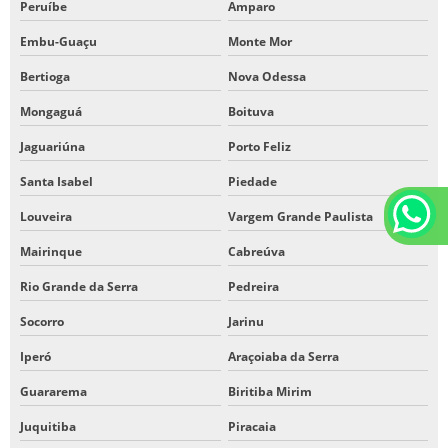
Peruíbe
Amparo
Embu-Guaçu
Monte Mor
Bertioga
Nova Odessa
Mongaguá
Boituva
Jaguariúna
Porto Feliz
Santa Isabel
Piedade
Louveira
Vargem Grande Paulista
Mairinque
Cabreúva
Rio Grande da Serra
Pedreira
Socorro
Jarinu
Iperó
Araçoiaba da Serra
Guararema
Biritiba Mirim
Juquitiba
Piracaia