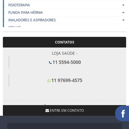
FISIOTERAPIA
FUNDA PARA HÉRNIA
INALADORES E ASPIRADORES
JOELHO
LENÇOIS
CONTATOS
LIFT
MALHAS DE COMPRESSÃO
LOJA SAÚDE -
MEIAS DE COMPRESSÃO
11 5594-5000
MESA PARA REFEIÇÃO
MULETAS E BENGALAS
11 97699-4575
ORTOPEDICOS
OXÍMETRO
PÉS
ALMOFADA PLANTAR – TIMA – VENDA
LOJA SÃO BERNARDO DO CAMPO -
ANEL DIGITAL COM DISCO EM GEL – TIMA – VENDA
ENTRE EM CONTATO
11 4367-1660
ANEL DIGITAL PARA CALOS – TIMA – VENDA
ANEL DIGITAL PARA CALOS – VENDA
CALCANHEIRA MONTREAL PARA ESPORÃO – VENDA