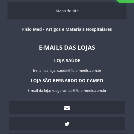
PROTETOR GEL ADESIVO PARA CALÇADOS – VENDA
SANDÁLIA BARUK – VENDA
Mapa do site
SEPARADOR DE CALOS ENTRE OS DEDOS – VENDA
TUBOS EM SILICONE RECORTÁVEIS PARA ANÉIS DIGITAIS – VENDA
Fisio Med - Artigos e Materiais Hospitalares
SUPORTE PARA SORO
TALAS
E-MAILS DAS LOJAS
TERMÔMETROS
TIPÓIAS
LOJA SAÚDE
TORNOZELO
ANDADOR ARTICULADO JAGUARIBE
E-mail da loja:
saude@fisio-medic.com.br
CADEIRA PARA HIGIENIZAÇÃO ULTRALUX - 100 KGS
LOJA SÃO BERNARDO DO CAMPO
E-mail da loja:
rudgeramos@fisio-medic.com.br