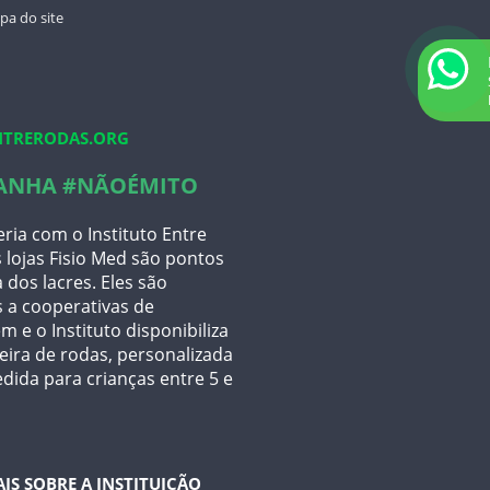
11 4367-1660
VENDA
a do site
CINTA LOMBAR COM HASTES DE AÇO
FLEXÍVEL – VENDA
11 96483-6234
CINTA MODELADORA – CHANTAL –
VENDA
COLETE DE BRIM TIPO PUTTI VELCRO –
VENDA
TRERODAS.ORG
COLETE EM ELÁSTICO PUTTI ALTO –
VENDA
ANHA #NÃOÉMITO
COLETE EM ELÁSTICO PUTTI BAIXO –
VENDA
ria com o Instituto Entre
CORRETOR POSTURAL – HIDROLIGHT –
 lojas Fisio Med são pontos
VENDA
 dos lacres. Eles são
COTOVELEIRA AJUSTÁVEL – HIDROLIGHT
– VENDA
 a cooperativas de
COXAL AJUSTÁVEL – HIDROLIGHT –
m e o Instituto disponibiliza
VENDA
ira de rodas, personalizada
IMOBILIZADOR EM OITO PARA
dida para crianças entre 5 e
CLAVÍCULA – VENDA
JOELHEIRA SUB PATELAR – HIDROLIGHT
– VENDA
MUNHEQUEIRA AJUSTÁVEL –
HIDROLIGHT – VENDA
AIS SOBRE A INSTITUIÇÃO
OXÍMETRO