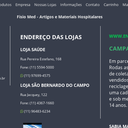
odutos
Empresa
Nossas Lojas
Informações
Contato
Carrinho
Map
Fisio Med - Artigos e Materiais Hospitalares
WWW.EN
ENDEREÇO DAS LOJAS
CAMP
LOJA SAÚDE
Rua Pereira Estefano, 168
Em parce
Rodas as
Fone: (11) 5594-5000
de coleta
(11) 97699-4575
.br
vendidos
LOJA SÃO BERNARDO DO CAMPO
reciclage
uma cade
Rua Jacquey, 122
e sob me
Fone: (11) 4367-1660
14 anos.
(11) 96483-6234
SABIA M