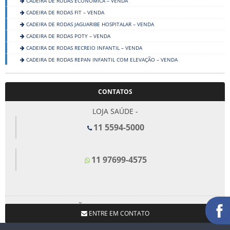
CADEIRA DE RODAS ECONÔMICA – VENDA
CADEIRA DE RODAS FIT – VENDA
CADEIRA DE RODAS JAGUARIBE HOSPITALAR – VENDA
CADEIRA DE RODAS POTY – VENDA
CADEIRA DE RODAS RECREIO INFANTIL – VENDA
CADEIRA DE RODAS REPAN INFANTIL COM ELEVAÇÃO – VENDA
CADEIRA DE RODAS TRANSIT
CADEIRAS MOTORIZADAS
CONTATOS
CAMAS HOSPITALARES
COLAR CERVICAL
LOJA SAÚDE -
COLCHÕES
11 5594-5000
DESCARTÁVEIS
DIVÃS CLÍNICOS E MACAS
11 97699-4575
DIVERSOS
ESCADINHAS
FISIOTERAPIA
FUNDA PARA HÉRNIA
LOJA SÃO BERNARDO DO CAMPO -
ENTRE EM CONTATO
INALADORES E ASPIRADORES
11 4367-1660