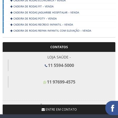
CADEIRA DE RODAS ECONÔMICA – VENDA
CADEIRA DE RODAS FIT – VENDA
CADEIRA DE RODAS JAGUARIBE HOSPITALAR – VENDA
CADEIRA DE RODAS POTY – VENDA
CADEIRA DE RODAS RECREIO INFANTIL – VENDA
CADEIRA DE RODAS REPAN INFANTIL COM ELEVAÇÃO – VENDA
CADEIRA DE RODAS TRANSIT
CADEIRAS MOTORIZADAS
CONTATOS
CAMAS HOSPITALARES
COLAR CERVICAL
LOJA SAÚDE -
COLCHÕES
11 5594-5000
DESCARTÁVEIS
DIVÃS CLÍNICOS E MACAS
11 97699-4575
DIVERSOS
ESCADINHAS
FISIOTERAPIA
FUNDA PARA HÉRNIA
LOJA SÃO BERNARDO DO CAMPO -
ENTRE EM CONTATO
INALADORES E ASPIRADORES
11 4367-1660