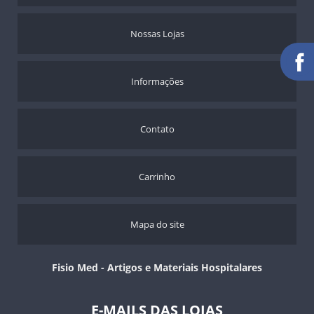
TERMÔMETROS
Nossas Lojas
TIPÓIAS
TORNOZELO
ANDADOR ARTICULADO JAGUARIBE
Informações
CADEIRA PARA HIGIENIZAÇÃO ULTRALUX - 100 KGS
Contato
Carrinho
Mapa do site
Fisio Med - Artigos e Materiais Hospitalares
E-MAILS DAS LOJAS